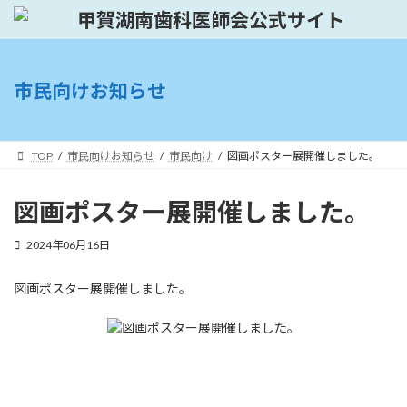
コ
ナ
ン
ビ
テ
ゲ
ン
ー
ツ
シ
市民向けお知らせ
へ
ョ
ス
ン
キ
に
ッ
移
TOP
市民向けお知らせ
市民向け
図画ポスター展開催しました。
プ
動
図画ポスター展開催しました。
2024年06月16日
図画ポスター展開催しました。