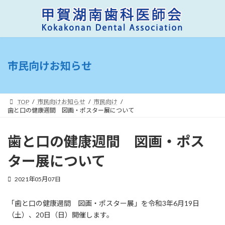
コ
ナ
ン
ビ
テ
ゲ
ン
ー
ツ
シ
へ
ョ
市民向けお知らせ
ス
ン
キ
に
ッ
移
プ
動
TOP
市民向けお知らせ
市民向け
歯と口の健康週間 図画・ポスター展について
歯と口の健康週間 図画・ポス
ター展について
2021年05月07日
「歯と口の健康週間 図画・ポスター展」を令和3年6月19日
（土）、20日（日）開催します。