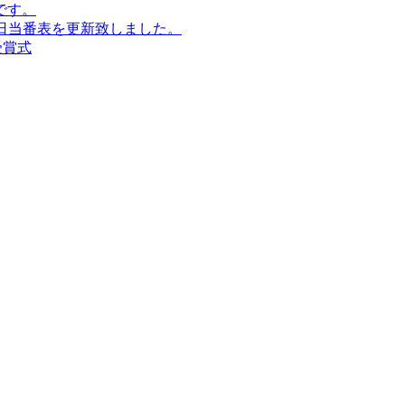
です。
16)の休日当番表を更新致しました。
受賞式