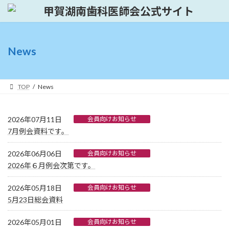
コ
ナ
ン
ビ
テ
ゲ
ン
ー
ツ
シ
News
へ
ョ
ス
ン
キ
に
ッ
移
TOP
News
プ
動
2026年07月11日
会員向けお知らせ
7月例会資料です。
2026年06月06日
会員向けお知らせ
2026年６月例会次第です。
2026年05月18日
会員向けお知らせ
5月23日総会資料
2026年05月01日
会員向けお知らせ